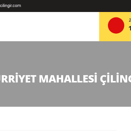
ilingir.com
2
RRIYET MAHALLESI ÇILIN