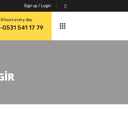
Sign up / Login
4 hours every day
1-0531 541 17 79
GIR