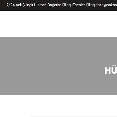
7/24 Acil Çilingir Hizmeti
Bağcılar Çilingir
Esenler Çilingir
info@hakanc
HÜ