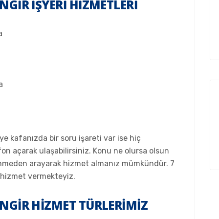
NGIR İŞYERI HIZMETLERI
a
a
iye kafanızda bir soru işareti var ise hiç
on açarak ulaşabilirsiniz. Konu ne olursa olsun
ekinmeden arayarak hizmet almanız mümkündür. 7
e hizmet vermekteyiz.
INGIR HIZMET TÜRLERIMIZ